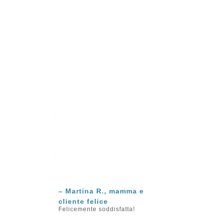
trasformato la nostra idea
in qualcosa di magico.
Ogni dettaglio era curato
con amore, dalle
decorazioni al laboratorio
creativo per i bambini. Ci
siamo sentiti ascoltati,
accompagnati e coccolati
dall’inizio alla fine. Tutti gli
invitati erano entusiasti…
e noi ancora di più! Grazie
di cuore!” – Martina R.,
mamma e cliente felice
– Martina R., mamma e
cliente felice
Felicemente soddisfatta!