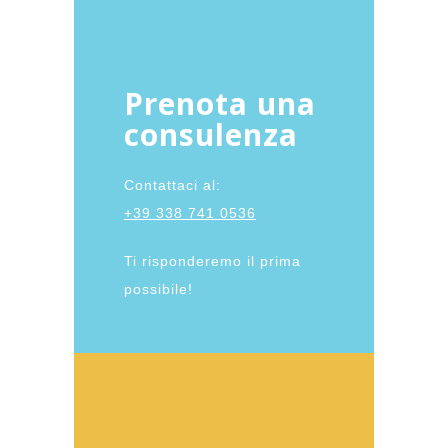
Prenota una
consulenza
Contattaci al:
+39 338 741 0536
Ti risponderemo il prima
possibile!