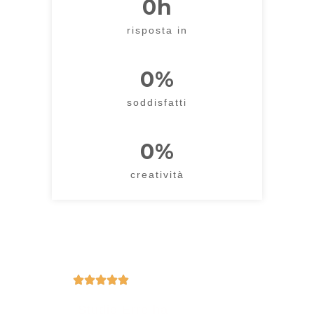
0
h
risposta in
0
%
soddisfatti
0
%
creatività
Recensione
cliente
“Studio Erre ha