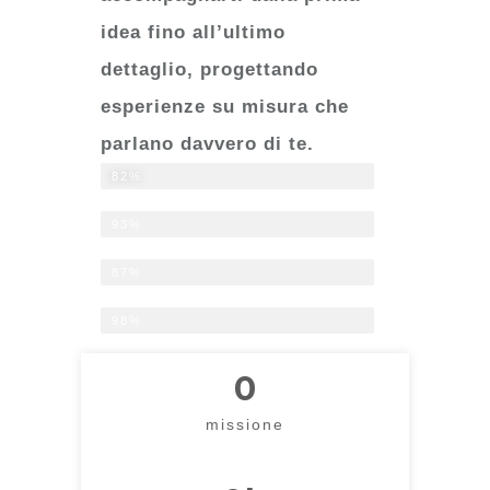
idea fino all’ultimo
dettaglio, progettando
esperienze su misura che
parlano davvero di te.
+100 EVENTI PERSONALIZZATI REALIZZATI
82%
0 FORMAT PRECONFEZIONATI
93%
LABORATORI E FESTE CON VALORE INCLUSIVO
87%
EVENTI AZIENDALI CON ANIMA, NON SOLO NUME
98%
0
missione