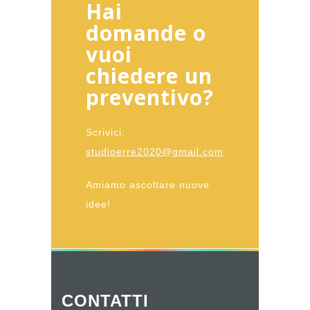
Hai
domande o
vuoi
chiedere un
preventivo?
Scrivici:
studioerre2020@gmail.com
Amiamo ascoltare nuove
idee!
CONTATTI